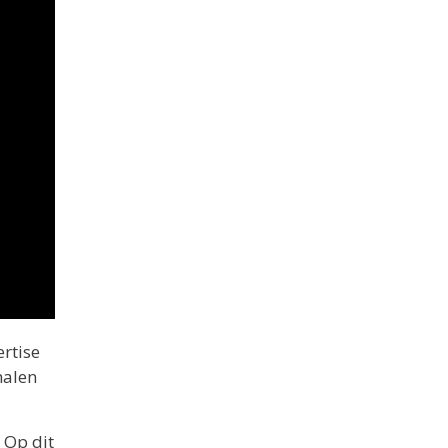
ertise
halen
. Op dit