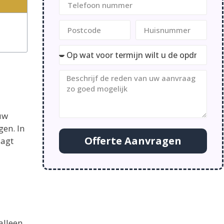
uw
gen. In
Offerte Aanvragen
aagt
alleen