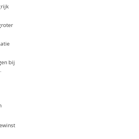
rijk
groter
atie
gen bij
.
n
ewinst