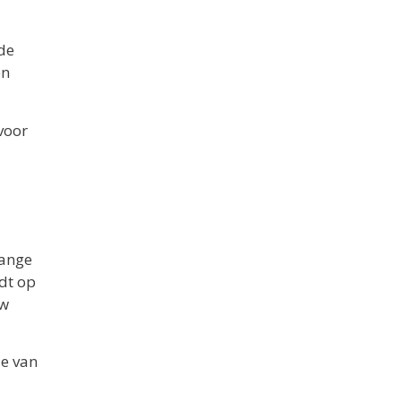
de
en
voor
lange
edt op
uw
ie van