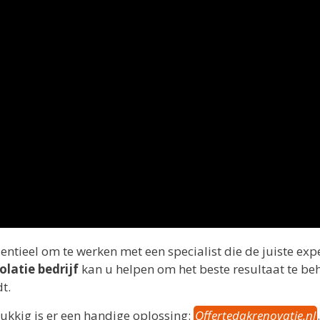
entieel om te werken met een specialist die de juiste exp
olatie bedrijf
kan u helpen om het beste resultaat te be
t.
lukkig is er een handige oplossing:
Offertedakrenovatie.nl