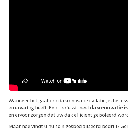
Wanneer het gaat om dakrenovatie isolatie, is het ess
en ervaring heeft. Een professioneel
dakrenovatie is
en ervoor zorgen dat uw dak efficiënt geïsoleerd word
Maar hoe vindt u nu zo’n gespecialiseerd bedrijf? Ge