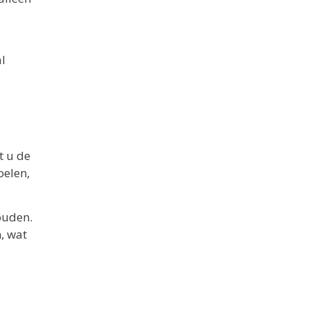
l
t u de
oelen,
ouden.
, wat