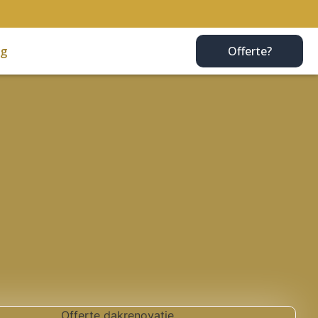
og
Offerte?